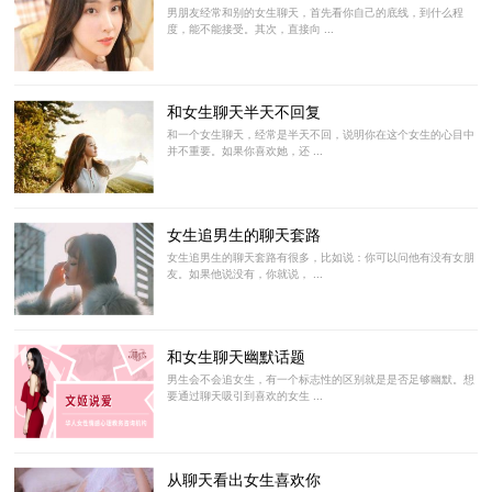
男朋友经常和别的女生聊天，首先看你自己的底线，到什么程
度，能不能接受。其次，直接向 ...
和女生聊天半天不回复
和一个女生聊天，经常是半天不回，说明你在这个女生的心目中
并不重要。如果你喜欢她，还 ...
女生追男生的聊天套路
女生追男生的聊天套路有很多，比如说：你可以问他有没有女朋
友。如果他说没有，你就说， ...
和女生聊天幽默话题
男生会不会追女生，有一个标志性的区别就是是否足够幽默。想
要通过聊天吸引到喜欢的女生 ...
从聊天看出女生喜欢你