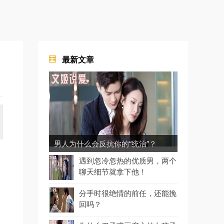
最新文章
男人为什么会反抗你的“统治”？
遇到忽冷忽热的优质男，两个
聊天细节就拿下他！
分手时很绝情的前任，还能挽
回吗？