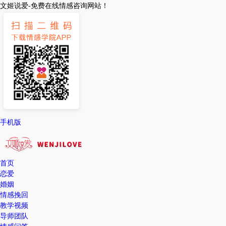
文姬说爱-免费在线情感咨询网站！
手机版
首页
恋爱
婚姻
情感挽回
教学视频
导师团队