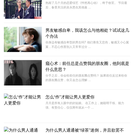
热闹了几个月的恋爱综艺《怦然再心动》，终于收官。 节目最
后，备受关注的吴永恩在其他嘉 ...
男友敏感自卑，我该怎么与他相处？试试这几
个办法
你身边有敏感自卑型的男生吗? 他们善良又悲伤，敏感又小心翼
翼，不忍心伤害别人又常常过分 ...
窥心术：前任总是点赞我的朋友圈，他到底是
什么意思？
分手之后，你会给前任的朋友圈点赞吗？ 如果前任反过来给你
的朋友圈点赞，你又会怎么理解 ...
怎么“作”才能让男人更爱你
月月是所有人眼中的好姑娘。 在工作上，她聪明干练、能力
强、有责任心，仅仅两年就从一个 ...
为什么男人通通被“绿茶”迷倒，并且欲罢不