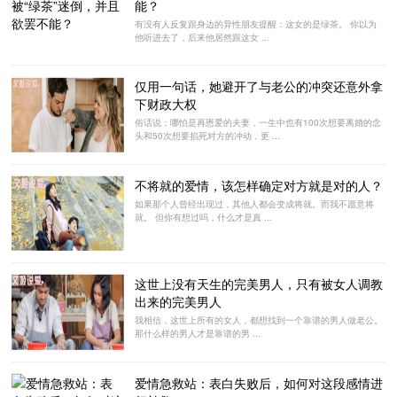
能？
有没有人反复跟身边的异性朋友提醒：这女的是绿茶。 你以为
他听进去了，后来他居然跟这女 ...
仅用一句话，她避开了与老公的冲突还意外拿
下财政大权
俗话说：哪怕是再恩爱的夫妻，一生中也有100次想要离婚的念
头和50次想要掐死对方的冲动，更 ...
不将就的爱情，该怎样确定对方就是对的人？
如果那个人曾经出现过，其他人都会变成将就。而我不愿意将
就。 但你有想过吗，什么才是真 ...
这世上没有天生的完美男人，只有被女人调教
出来的完美男人
我相信，这世上所有的女人，都想找到一个靠谱的男人做老公。
那什么样的男人才是靠谱的男 ...
爱情急救站：表白失败后，如何对这段感情进