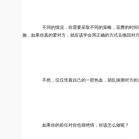
不同的情况，你需要采取不同的策略，花费的时间
施，如果你真的爱对方，就应该学会用正确的方式去挽回对
不然，仅仅凭着自己的一腔热血，胡乱揣测对方的
如果你的前任对你也很绝情，你该怎么做呢？