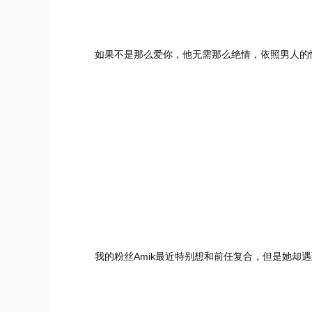
如果不是那么爱你，他无需那么绝情，依照男人的
我的粉丝Amik最近特别想和前任复合，但是她却