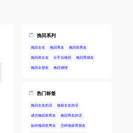
挽回系列
挽回女友
挽回男友
挽回前男友
挽回前女友
分手后挽回
挽回男朋友
挽回女朋友
挽回感情
热门标签
挽回女友的话
挽留女友的话
成功挽回前男友
挽回男友的话
如何挽回前男友
怎样挽留男朋友