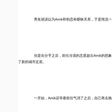
男友就误以为Amik和初恋有暧昧关系，于是情况
但是在分手之后，前任冷漠的态度超出Amik的想象
了新的城市定居。
一开始，Amik还等着前任气消了之后，自己再去挽