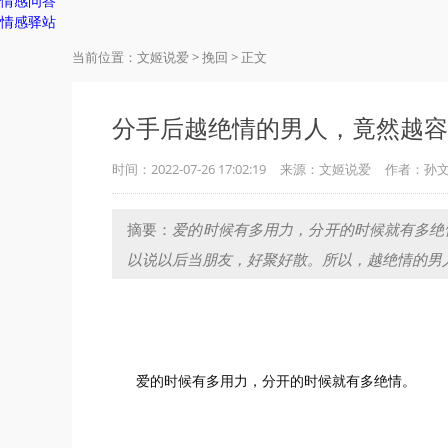
情感问答
情感驿站
当前位置：
文姬说爱
>
挽回
> 正文
分手后越绝情的男人，竟然越容
时间：2022-07-26 17:02:19
来源：文姬说爱
作者：孙
摘要：
爱的时候有多用力，分开的时候就有多绝
以说以后当朋友，好聚好散。所以，越绝情的男
爱的时候有多用力，分开的时候就有多绝情。