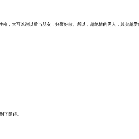
性格，大可以说以后当朋友，好聚好散。所以，越绝情的男人，其实越爱
遇到了阻碍。