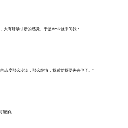
，大有肝肠寸断的感觉。于是Amik就来问我：
我的态度那么冷淡，那么绝情，我感觉我要失去他了。”
可能的。