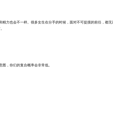
和精力也会不一样。很多女生在分手的时候，面对不可捉摸的前任，都无
方。
意图，你们的复合概率会非常低。