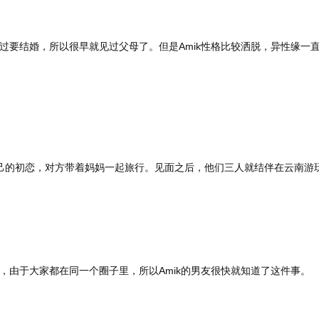
想过要结婚，所以很早就见过父母了。但是Amik性格比较洒脱，异性缘一
自己的初恋，对方带着妈妈一起旅行。见面之后，他们三人就结伴在云南游
照，由于大家都在同一个圈子里，所以Amik的男友很快就知道了这件事。