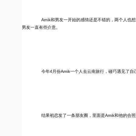
Amik和男友一开始的感情还是不错的，两个人也
男友一直有些介意。
今年4月份Amik一个人去云南旅行，碰巧遇见了
结果初恋发了一条朋友圈，里面是Amik和他的合