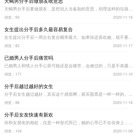
天蝎男分手后做朋友啥意思
天蝎男分手后要做朋友，是把别人当备胎的意思，别理这样的垃圾人。不只是天蝎男，是男人都这样吧。如果当朋友就做好旧情复燃的准备吧。可能是后悔 ...
浏览：93
2020-11-16
女生提出分手后多久最容易复合
女生提出分手后一周左右复合概率最大。如果你还喜欢她，就不要让她太伤心，不要让她等太久，当然这是建立在你俩都有感情的基础上，如果她已经劈腿 ...
浏览：82
2020-11-17
已婚男人分手后痛苦吗
已婚男人和情人分手心里可能还是会痛苦，会难过的，只是不表露出来而已。有的东西，有了家庭不得不割舍，虽然在爱对方，为了家庭，为了自己的未来 ...
浏览：171
2020-11-10
分手后越过越好的女生
分手后女生越过越好，其实这个感觉啊，跟买股票是一样一样的。在你手里是只死股，一年两年不动一动，偶尔还给你来个暴跌，刺激一下你的久久麻木了 ...
浏览：88
2020-11-16
分手后女友快速有新欢
你和女朋友的相处，仅是一种形式而已，她的心早已不在你身上，你仅是她的一个备胎而已。 所以和你分手不久，此新欢早就有了，新的男朋友在等候着她 ...
浏览：104
2020-11-06