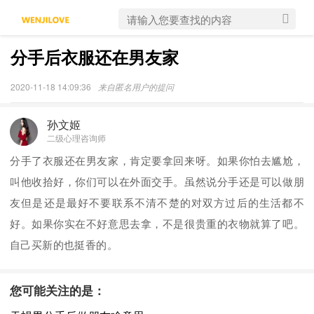
分手后衣服还在男友家
2020-11-18 14:09:36
来自匿名用户的提问
孙文姬
二级心理咨询师
分手了衣服还在男友家，肯定要拿回来呀。如果你怕去尴尬，
叫他收拾好，你们可以在外面交手。虽然说分手还是可以做朋
友但是还是最好不要联系不清不楚的对双方过后的生活都不
好。如果你实在不好意思去拿，不是很贵重的衣物就算了吧。
自己买新的也挺香的。
您可能关注的是：