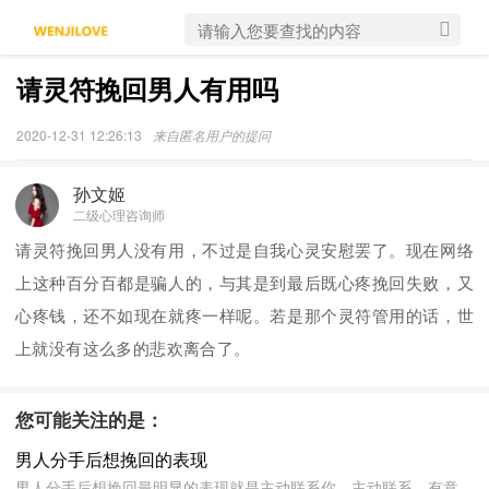
请灵符挽回男人有用吗
2020-12-31 12:26:13
来自匿名用户的提问
孙文姬
二级心理咨询师
请灵符挽回男人没有用，不过是自我心灵安慰罢了。现在网络
上这种百分百都是骗人的，与其是到最后既心疼挽回失败，又
心疼钱，还不如现在就疼一样呢。若是那个灵符管用的话，世
上就没有这么多的悲欢离合了。
您可能关注的是：
男人分手后想挽回的表现
男人分手后想挽回最明显的表现就是主动联系你。主动联系、有意无意的联系、见缝插针的联系，总之就是想尽办法联系。如果他后悔，就算怎么假装不在 ...