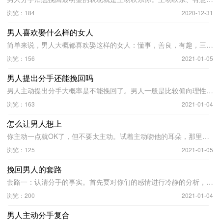
浏览：184
2020-12-31
男人喜欢娶什么样的女人
简单来说，男人大概都喜欢娶这样的女人：懂事，善良，有趣，三观正，温柔有耐心，最重要的不做作，不玻璃心的女生，她一定要是一个独立，有自己思 ...
浏览：156
2021-01-05
男人提出分手还能挽回吗
男人主动提出分手大概率是不能挽回了。男人一般是比较偏向理性的，特别是对于分手这件事更加慎重。当他提出分手的时候，一定是经过深思熟虑的。再 ...
浏览：163
2021-01-04
怎么让男人想上
你主动一点就OK了，但不要太主动。试着主动吻他的耳朵，那里最敏感，等他兴奋时抱住他说想要。关键要抓住他的心，有时候不能只靠身体。挑逗的吻他 ...
浏览：125
2021-01-05
挽回男人的套路
套路一：认清分手的事实。首先要对你们的感情进行冷静的分析，并在分析的过程中，尽量不要去干预男生的生活。这样就可以降低男生的负面情绪，使他 ...
浏览：200
2021-01-04
男人主动分手复合