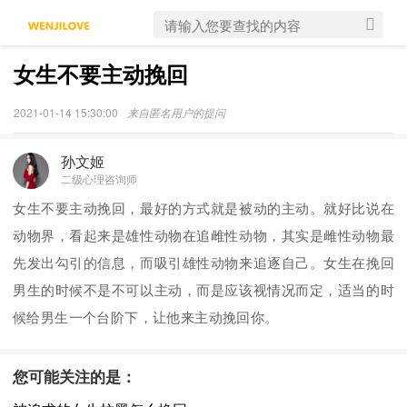
女生不要主动挽回
2021-01-14 15:30:00
来自匿名用户的提问
孙文姬
二级心理咨询师
女生不要主动挽回，最好的方式就是被动的主动。就好比说在
动物界，看起来是雄性动物在追雌性动物，其实是雌性动物最
先发出勾引的信息，而吸引雄性动物来追逐自己。女生在挽回
男生的时候不是不可以主动，而是应该视情况而定，适当的时
候给男生一个台阶下，让他来主动挽回你。
您可能关注的是：