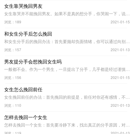
女生靠哭挽回男友
女生靠哭并不能挽回男友。如果不是真的想分手，你哭闹一下，说不定男生会心软。但是一旦有一方认真的提出了分手，不管男女，就是死心了，很难挽回 ...
浏览：189
2021-01-15
和女生分手后怎么挽回
和女生分手后的挽回办法：首先要抛却负面情绪，你可以通过向别人倾诉的方法来缓解这种情绪。其次，分析你们分手的原因，审视你们感情出问题的症结 ...
浏览：157
2021-01-13
男友提分手会想挽回女生吗
一般都不会。作为一个男生，一旦提出了分手，几乎都是经过谨慎思考的。基本上已经下定决心离开你了。所以说，不会有回头再来挽回女生的想法。但， ...
浏览：156
2021-01-15
女生怎么挽回前任
女生挽回前任的办法：首先挽回的前提是，前任对你还有感情，不要试图去挽回一个不爱你的人。其次，挽回的时候要明确自己的身份，认清局势，不要还 ...
浏览：110
2021-01-13
怎样去挽回一个女生
怎样去挽回一个女生：首先要冷静下来，找出真正的分手原因，对症下药。其次，观察对方的状况，根据实际情况判断是否需要挽回，如果对方已经有男朋 ...
浏览：119
2021-01-13