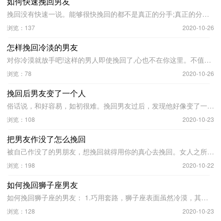
如何快速挽回男友
挽回没有快速一说。能够很快挽回的都不是真正的分手;真正的分手，挽回的难度很大，你必须为此付出很多努力，花费很多时间和精力，所以也不存在快速 ...
浏览：137
2020-10-26
怎样挽回冷淡的男友
对你冷漠就放手吧!这样的男人即使挽回了,心也不在你这里。不值得你去浪费精力挽回了，时间精力真心真感情要用在对的人身上，因为他惜你，所以你惜 ...
浏览：78
2020-10-26
挽回后男友变了一个人
俗话说，和好容易，如初很难。挽回男友过后，发现他好像变了一个人。不再像以前一样对你好。究其原因，你们只是形式上的复合了，你们之间存在的问 ...
浏览：108
2020-10-23
把男友作没了怎么挽回
被自己作没了的男朋友，想挽回就得用你的真心去挽回。女人之所以作是因为怕被男朋友忽视，女人总是喜欢当公主，喜欢被人宠爱，喜欢在男朋友面前撒 ...
浏览：198
2020-10-22
如何挽回狮子座男友
如何挽回狮子座的男友： 1.巧用套路，狮子座表面虽然冷漠，其实他们内心也是特别柔弱和需要爱的。 2.成熟、勇敢、聪慧、心胸宽广，浪漫且具有创造力 ...
浏览：128
2020-10-23