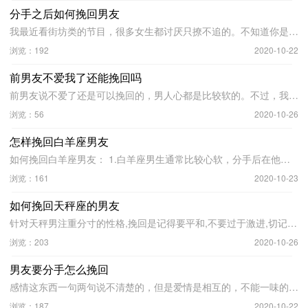
分手之后如何挽回男友
我最近看街坊类的节目，很多女生都讨厌只撩不追的。不知道你是不是也不喜欢。很简单，你去看看春娇救志明。里面有句歌词，大致意思差不多就是，分 ...
浏览：192
2020-10-22
前男友不爱我了还能挽回吗
前男友说不爱了还是可以挽回的，男人心都是比较软的。不过，我建议不要去挽回了，因为不值得，就算挽回了，心也不会在你身上，也不会珍惜你。失去 ...
浏览：56
2020-10-26
怎样挽回白羊座男友
如何挽回白羊座男友： 1.白羊座男生通常比较心软，分手后在他们面前表现出你特别伤感、特别失落，可能会马上和你道歉。 2.白羊座的男生喜欢开朗活泼 ...
浏览：161
2020-10-23
如何挽回天秤座的男友
针对天秤男注重分寸的性格,挽回是记得要平和,不要过于激进,切记死缠烂打,这样只会让男友更加讨厌你。忘记过去的不愉快,和他从朋友做起。并且,改掉以 ...
浏览：203
2020-10-26
男友要分手怎么挽回
感情这东西一句两句说不清楚的，但是爱情是相互的，不能一味的付出，如果一味的付出，那么这段感情就是不平等的，在经营这段感情的过程中会特别辛 ...
浏览：187
2020-10-22