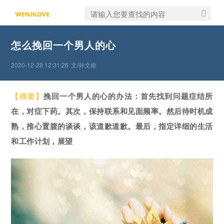
怎么挽回一个男人的心
2020-12-28 12:31:26
文/孙文姬
【摘要】
挽回一个男人的心的办法：首先找到问题症结所
在，对症下药。其次，保持联系和见面频率。然后待时机成
熟，推心置腹的谈谈，该道歉道歉。最后，指定详细的生活
和工作计划，展望