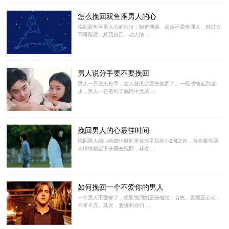
怎么挽回双鱼座男人的心
挽回双鱼座男人心的办法：制造偶遇、高冷不爱搭理人、对过去
不再留恋、惩罚自己、动人情 ...
男人说分手要不要挽回
男人一旦说出分手，女人就没必要去挽回了。一段感情走到这
步，男人一定看到了感情中无法 ...
挽回男人的心最佳时间
挽回男人的心的最佳时间是在分手后的1-2周之内，首先要等两
人情绪稳定下来再去挽回，其次 ...
如何挽回一个不爱你的男人
一个男人不爱你了，想要挽回的正确做法：首先，要摆正心态，
不卑不亢。其次，要缓和你们 ...