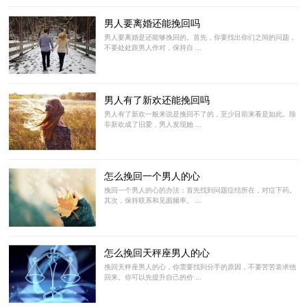
男人要离婚还能挽回吗
男人要离婚是还能够挽回的。首先，你要找出你们之间的问题，
不要处处跟男人作对，保持自 ...
男人有了新欢还能挽回吗
男人有了新欢一般来说是挽回不了的，至少目前来看是如此。除
非新欢成了旧爱，男人发现她 ...
怎么挽回一个男人的心
挽回一个男人的心的办法：首先找到问题症结所在，对症下药。
其次，保持联系和见面频率。 ...
怎么挽回天秤座男人的心
挽回天秤座男人的心，你需要找到分手的原因，不要苦苦哀求他
回来。你可以先提升自己的价 ...