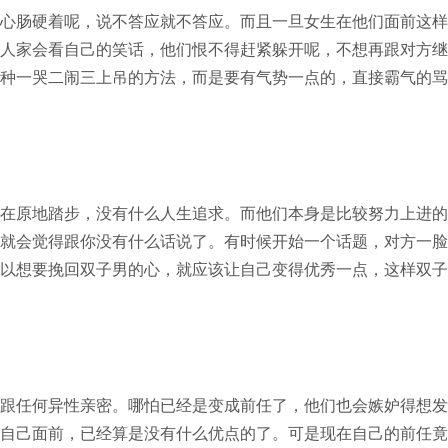
心肠硬着呢，说不答应就不答应。而且一旦女生在他们面前这样
人家会看自己的笑话，他们恨不得赶紧躲开呢，不想再跟对方继
种一哭二闹三上吊的方法，而是要有气势一点的，直接霸气的骂
在原地踏步，没有什么人生追求。而他们本身是比较努力上进的
就会觉得跟你没有什么话说了。有时候开始一个话题，对方一脸
以想要挽回双子男的心，就应该让自己变得优秀一点，这样双子
跟任何异性亲密。哪怕已经是变成前任了，他们也会嫉妒得想发
自己面前，已经算是没有什么优点的了。可是现在自己的前任竟