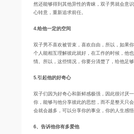
然还能够得到其他异性的青睐，双子男就会意识
心转意，重新追求前任。
4.给他一定的空间
双子男不喜欢被管束，喜欢自由，所以，如果你
个人能相互理解彼此就好，在工作的时候，他也
情。所以，这些情况，你要分清楚了，给他足够
5.引起他的好奇心
双子们因为好奇心和新鲜感极强，因此很讨厌一
你，能够与他分享彼此的思想，而不是整天只会
会就会越多，可以分享你的事业，你的人生感悟
6、告诉他你有多爱他